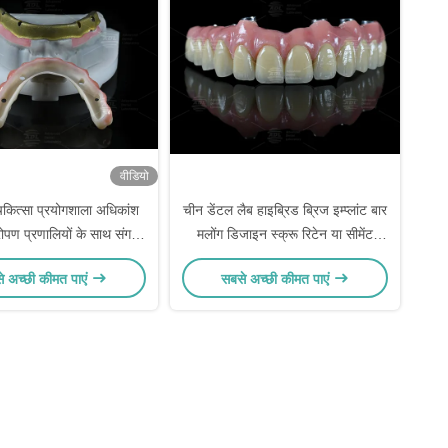
वीडियो
िकित्सा प्रयोगशाला अधिकांश
चीन डेंटल लैब हाइब्रिड ब्रिज इम्प्लांट बार
ारोपण प्रणालियों के साथ संगत
मलोंग डिजाइन स्क्रू रिटेन या सीमेंट
पर 72 घंटे में उपलब्ध है
इंस्टॉलेशन विधि सटीक दंत अनुप्रयोगों के
े अच्छी कीमत पाएं
सबसे अच्छी कीमत पाएं
 समय और तकनीकी मापदंडों की
लिए
सरणी