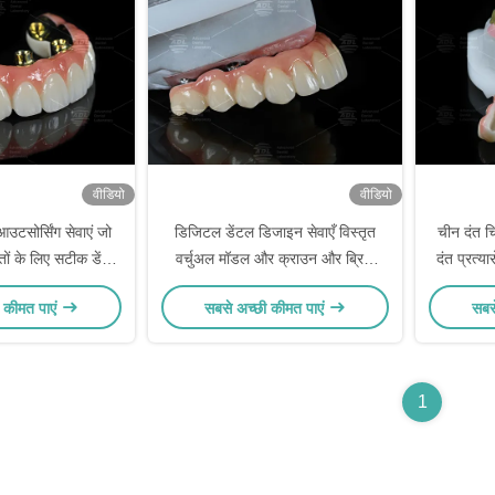
वीडियो
वीडियो
आउटसोर्सिंग सेवाएं जो
डिजिटल डेंटल डिजाइन सेवाएँ विस्तृत
चीन दंत च
तों के लिए सटीक डेंटल
वर्चुअल मॉडल और क्राउन और ब्रिज
दंत प्रत्य
 कस्टम समाधान प्रदान
डिजाइन सहित अनुकूलित उपचार योजना
सभी 4 
 कीमत पाएं
सबसे अच्छी कीमत पाएं
सबस
ती हैं
प्रदान करती हैं
टर्नअराउंड
1