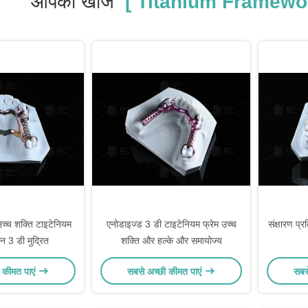
आपकी खोज
[ Titanium Framewor
उच्च शक्ति टाइटेनियम
एनोडाइज्ड 3 डी टाइटेनियम फ्रेम उच्च
संक्षारण प्र
न 3 डी मुद्रित
शक्ति और हल्के और समायोज्य
 कीमत पाएं
सबसे अच्छी कीमत पाएं
सबस