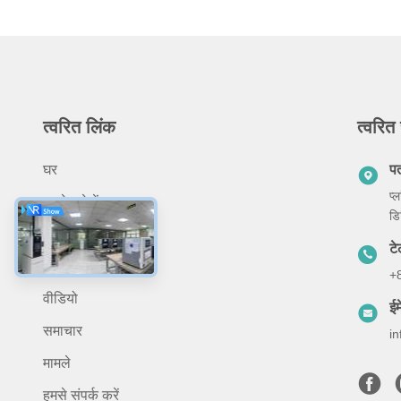
त्वरित लिंक
त्वरित 
घर
प
प्
हमारे बारे में
डि
उत्पादों
ट
आवेदन
+
वीडियो
ईम
समाचार
i
मामले
हमसे संपर्क करें