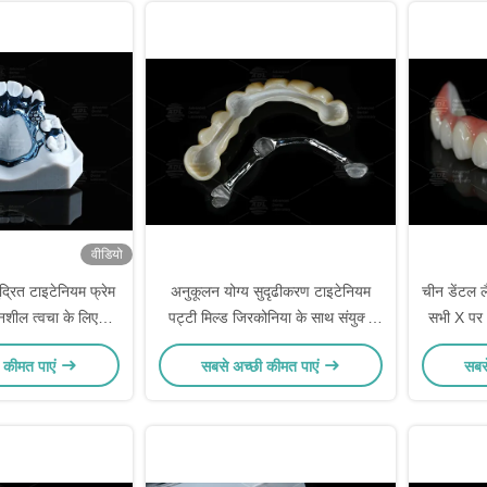
वीडियो
द्रित टाइटेनियम फ्रेम
अनुकूलन योग्य सुदृढीकरण टाइटेनियम
चीन डेंटल 
नशील त्वचा के लिए
पट्टी मिल्ड जिरकोनिया के साथ संयुक्त
सभी X पर 
युक्त
दंत प्रत्यारोपण ढांचा समाधान प्रदान
प्राकृतिक द
 कीमत पाएं
सबसे अच्छी कीमत पाएं
सबस
करता है