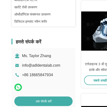
ऑर्थोडॉन्टिक रिटेनर
खर्राटे रोधी उपकरण
ऑर्थोडॉन्टिक फंक्शनल उपकरण
डिजिटल इम्प्लांट स्कैन शरीर
हमसे संपर्क करें
Ms. Taylor Zhang
एनोडाइज्ड 3 डी मु
info@adldentalab.com
हल्के और संवेद
+86 18665847934
उप
सबसे अच्छी
अब संपर्क करें