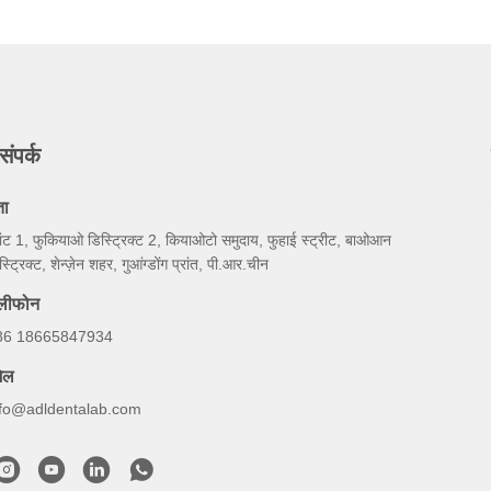
संपर्क
ता
लांट 1, फुकियाओ डिस्ट्रिक्ट 2, कियाओटो समुदाय, फुहाई स्ट्रीट, बाओआन
स्ट्रिक्ट, शेन्ज़ेन शहर, गुआंग्डोंग प्रांत, पी.आर.चीन
ेलीफोन
86 18665847934
ेल
nfo@adldentalab.com