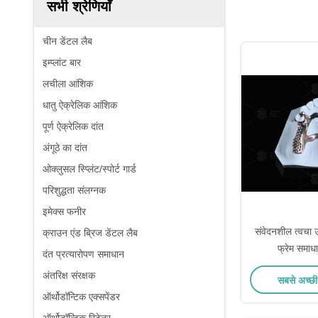
सभी श्रेणियाँ
चीन डेंटल लैब
इम्प्लांट बार
लचीला आंशिक
धातु ऐक्रेलिक आंशिक
पूर्ण ऐक्रेलिक दांत
अंगूठे का दांत
ओक्लुसल स्प्लिंट/स्पोर्ट गार्ड
परिशुद्धता संलग्नक
इमेक्स फनीर
संवेदनशील त्वचा 
क्राउन एंड ब्रिज डेंटल लैब
फ्रेम समाधा
दंत प्रत्यारोपण समाधान
अंतरिक्ष संरक्षक
सबसे अच्छी
ऑर्थोडॉन्टिक एक्सपेंडर