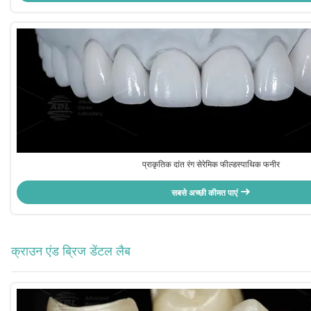
प्राकृतिक दांत रंग सेरेमिक फील्डस्पाथिक फनीर
सबसे अच्छी कीमत पाएं
क्राउन एंड ब्रिज डेंटल लैब