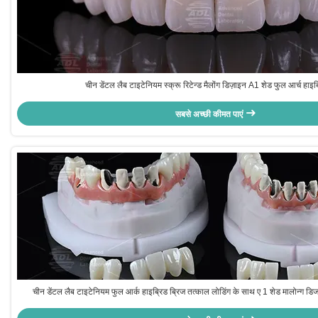
चीन डेंटल लैब टाइटेनियम स्क्रू रिटेन्ड मैलोंग डिज़ाइन A1 शेड फुल आर्च हाइब
सबसे अच्छी कीमत पाएं
चीन डेंटल लैब टाइटेनियम फुल आर्क हाइब्रिड ब्रिज तत्काल लोडिंग के साथ ए 1 शेड मालोन्ग डिज