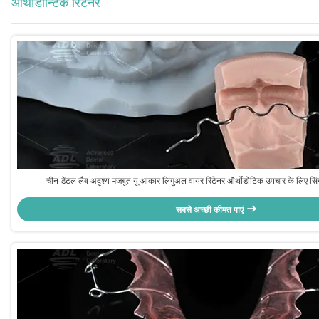
ऑर्थोडॉन्टिक रिटेनर
चीन डेंटल लैब अदृश्य मजबूत यू आकार लिंगुअल वायर रिटेनर ऑर्थोडोंटिक उपचार के लिए सिंगल
सबसे अच्छी कीमत पाएं