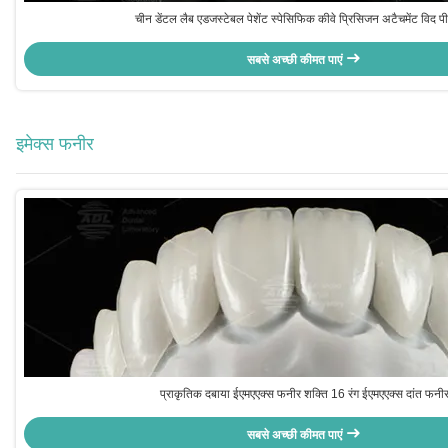
चीन डेंटल लैब एडजस्टेबल पेशेंट स्पेसिफिक कीवे प्रिसिजन अटैचमेंट विद 
सबसे अच्छी कीमत पाएं
इमेक्स फनीर
प्राकृतिक दबाया ईएमएएक्स फनीर शक्ति 16 रंग ईएमएएक्स दांत फनी
सबसे अच्छी कीमत पाएं