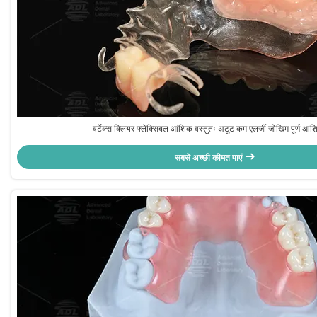
वर्टेक्स क्लियर फ्लेक्सिबल आंशिक वस्तुतः अटूट कम एलर्जी जोखिम पूर्ण आंश
सबसे अच्छी कीमत पाएं