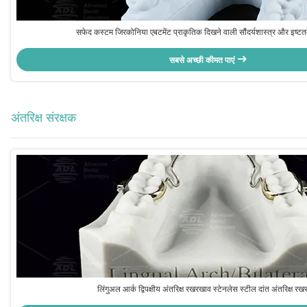
सफेद कस्टम जिरकोनिया एबटमेंट प्राकृतिक दिखने वाली सौंदर्यशास्त्र और इष्टतम 
सबसे अच्छी कीमत पाएं
अंतरिक्ष संरक्षक
लिंगुअल आर्क द्विपक्षीय अंतरिक्ष रखरखाव स्टेनलेस स्टील दांत अंतरिक्ष र