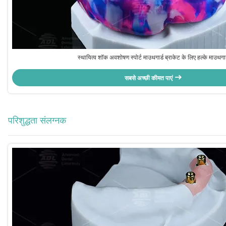
स्थायित्व शॉक अवशोषण स्पोर्ट माउथगार्ड ब्राकेट के लिए हल्के माउथगार
सबसे अच्छी कीमत पाएं
परिशुद्धता संलग्नक