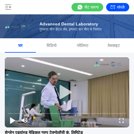
चैट करना
संपर्क
Advanced Dental Laboratory
गुणवत्ता चीन डेंटल लैब, इम्प्लांट बार चीन से निर्माता
घर
विडियो
प्लेलिस्ट
वेबसाइट
शेन्ज़ेन एडवांस्ड मेडिकल ग्रुप टेक्नोलॉजी कं, लिमिटेड